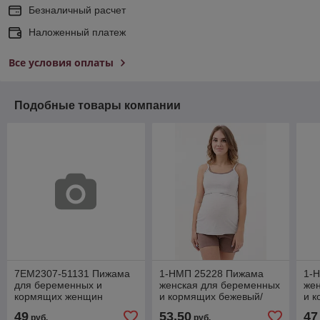
Безналичный расчет
Наложенный платеж
Все условия оплаты
Подобные товары компании
7ЕМ2307-51131 Пижама
1-НМП 25228 Пижама
1-
для беременных и
женская для беременных
же
кормящих женщин
и кормящих бежевый/
и 
мятный/серый
коричневый
ро
49
53,50
47
руб.
руб.