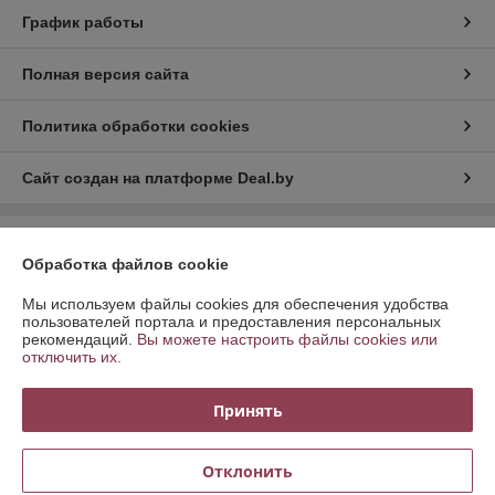
График работы
Полная версия сайта
Политика обработки cookies
Сайт создан на платформе Deal.by
Информация для покупателя
Обработка файлов cookie
Юридическое лицо:
Общество с ограниченной ответственностью
ТРИФИТ ГРУПП
Мы используем файлы cookies для обеспечения удобства
ул. Комсомольская, 14, комн. 11, Минск Беларусь 220030
пользователей портала и предоставления персональных
рекомендаций.
Вы можете настроить файлы cookies или
Регистрационный номер ЕГР: 191116766
отключить их.
УНП: 191116766
Принять
Регистрационный орган: Мингорисполком
Дата регистрации компании: 15.05.2009
Отклонить
Ссылка на свидетельство/лицензию