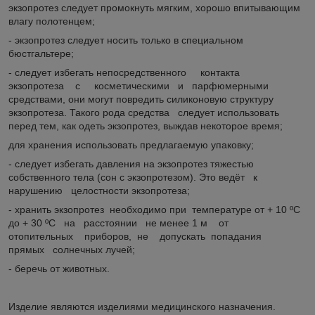
экзопротез следует промокнуть мягким, хорошо впитывающим
влагу полотенцем;
- экзопротез следует носить только в специальном
бюстгальтере;
- следует избегать непосредственного контакта
экзопротеза с косметическими и парфюмерными
средствами, они могут повредить силиконовую структуру
экзопротеза. Такого рода средства следует использовать
перед тем, как одеть экзопротез, выждав некоторое время;
для хранения использовать предлагаемую упаковку;
- следует избегать давления на экзопротез тяжестью
собственного тела (сон с экзопротезом). Это ведёт к
нарушению целостности экзопротеза;
- хранить экзопротез необходимо при температуре от + 10 ºС
до + 30 ºС на расстоянии не менее 1 м от
отопительных приборов, не допускать попадания
прямых солнечных лучей;
- беречь от животных.
Изделие являются изделиями медицинского назначения.