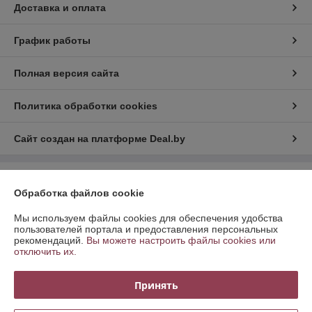
Доставка и оплата
График работы
Полная версия сайта
Политика обработки cookies
Сайт создан на платформе Deal.by
Информация для покупателя
Обработка файлов cookie
Юридическое лицо:
Общество с ограниченной ответственностью
ТРИФИТ ГРУПП
Мы используем файлы cookies для обеспечения удобства
ул. Комсомольская, 14, комн. 11, Минск Беларусь 220030
пользователей портала и предоставления персональных
рекомендаций.
Вы можете настроить файлы cookies или
Регистрационный номер ЕГР: 191116766
отключить их.
УНП: 191116766
Принять
Регистрационный орган: Мингорисполком