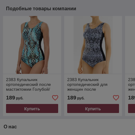
Подобные товары компании
2383 Купальник
2383 Купальник
238
ортопедический после
ортопедический для
орт
мастэктомии Голубой/
женщин после
же
коричневый/чёрный
мастэктомии голубой/
мас
189
189
18
руб.
руб.
чёрный/чёрный
ро
Купить
Купить
О нас