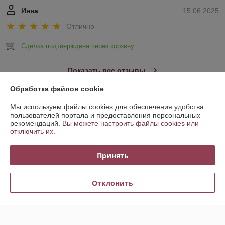
Инна
15.06.2025
Отлично
Сделка подтверждена через корзину
Показать все отзывы
Обработка файлов cookie
О нас
Мы используем файлы cookies для обеспечения удобства
пользователей портала и предоставления персональных
рекомендаций.
Вы можете настроить файлы cookies или
Контакты
отключить их.
Доставка и оплата
Принять
График работы
Отклонить
Полная версия сайта
Политика обработки cookies